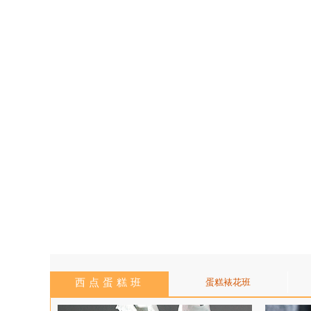
西点蛋糕班
蛋糕裱花班