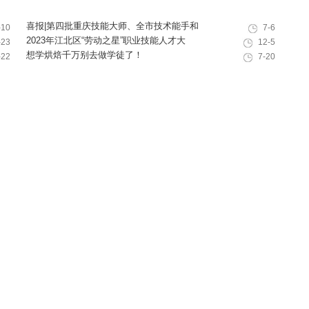
喜报|第四批重庆技能大师、全市技术能手和
-10
7-6
巴渝青年技能之星名单出炉，重庆欧艺职业
2023年江北区“劳动之星”职业技能人才大
-23
12-5
技能培训学校技能人才榜上有名！
赛，我校选手荣获互联网营销师第一名
想学烘焙千万别去做学徒了！
-22
7-20