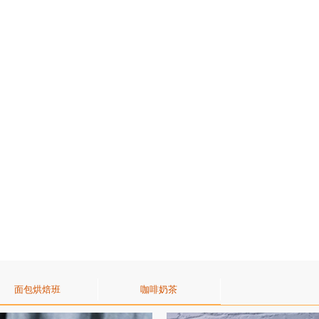
面包烘焙班
咖啡奶茶