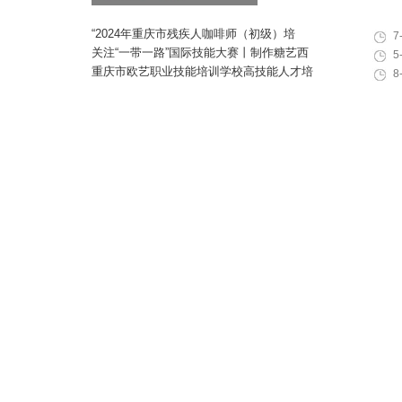
“2024年重庆市残疾人咖啡师（初级）培
7
训”职业技能提升计划活动
关注“一带一路”国际技能大赛丨制作糖艺西
5
点，看手艺更考验审美
重庆市欧艺职业技能培训学校高技能人才培
8
训基地建设专家指导会会议简报