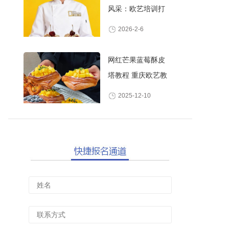
风采：欧艺培训打
造高颜值甜品师
2026-2-6
网红芒果蓝莓酥皮
塔教程 重庆欧艺教
你做酥脆爆浆水果
2025-12-10
丹麦酥