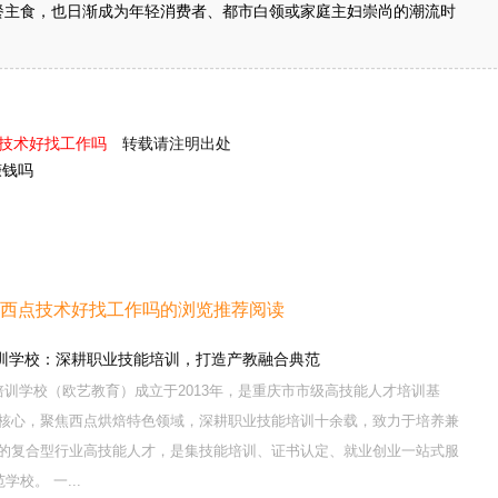
餐主食，也日渐成为年轻消费者、都市白领或家庭主妇崇尚的潮流时
点技术好找工作吗
转载请注明出处
赚钱吗
学西点技术好找工作吗的浏览推荐阅读
训学校：深耕职业技能培训，打造产教融合典范
训学校（欧艺教育）成立于2013年，是重庆市市级高技能人才培训基
核心，聚焦西点烘焙特色领域，深耕职业技能培训十余载，致力于培养兼
的复合型行业高技能人才，是集技能培训、证书认定、就业创业一站式服
校。 一...