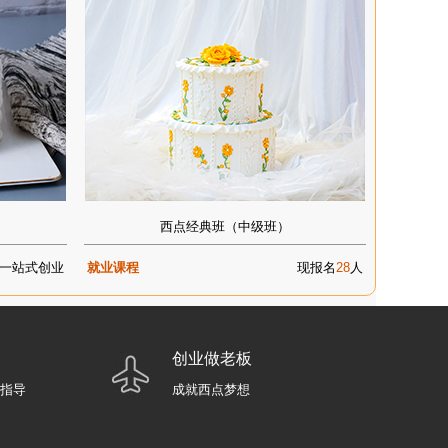
西点经典班（中级班）
一站式创业
就业课程
现报名
28
人
创业做老板
业指导
成就西点梦想