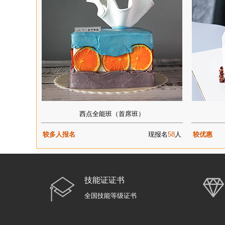
西点全能班（首席班）
较多人报名
现报名
58
人
较优惠
技能证证书
全国技能等级证书