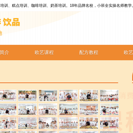
培训、糕点培训、咖啡培训、奶茶培训。18年品牌名校，小班全实操名师教学
简介
欧艺课程
配方教程
欧
西点培训
西点配方
蛋糕培训
蛋糕配方
烘焙培训
烘焙配方
咖啡培训
咖啡配方
奶茶培训
奶茶配方
饮品培训
饮品配方