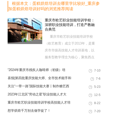
根据本文：蛋糕烘焙培训去哪里学比较好_重庆参
加蛋糕烘焙培训好吗的浏览推荐阅读
重庆市欧艺职业技能培训学校：
深耕职业技能培训，打造产教融
合典范
重庆市欧艺职业技能培训学校
（欧艺教育）成立于2013年，是重
庆市市级高技能人才培训基地，以
服务型教学理念为核心，聚焦西点
烘焙特色领域，深耕职业技能培训
“2024年重庆市残疾人咖啡师（初级）培
7-10
十余载，致力于培养兼具社会责任
训”职业技能提升计划活动
感与创新思维的复合型行业高技能
喜报|第四批重庆技能大师、全市技术能手和
7-6
人才，是集技能培训、证书认定、
巴渝青年技能之星名单出炉，重庆欧艺职业
关注“一带一路”国际技能大赛丨制作糖艺西
5-23
就业创业一站式服务于一体的“产教
技能培训学校技能人才榜上有名！
点，看手艺更考验审美
2023年江北区“劳动之星”职业技能人才大
12-5
融合”典范学校。 一...
赛，我校选手荣获互联网营销师第一名
重庆市欧艺职业技能培训学校高技能人才培
8-22
训基地建设专家指导会会议简报
想学烘焙千万别去做学徒了！
7-20