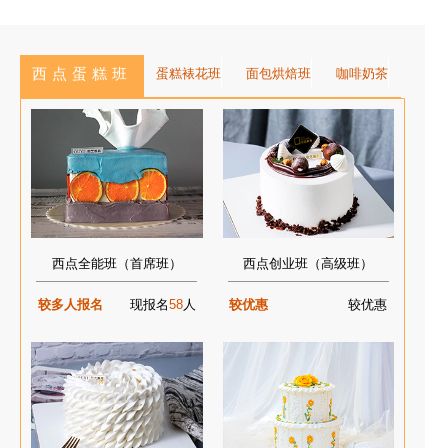
西点蛋糕班
蛋糕裱花班
面包烘焙班
咖啡奶茶
西点全能班（首席班）
西点创业班（高级班）
较多人报名
现报名
58
人
较优惠
较优惠