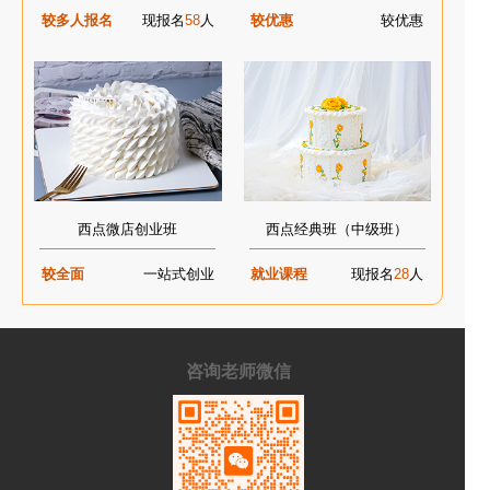
较多人报名
现报名
58
人
较优惠
较优惠
西点微店创业班
西点经典班（中级班）
较全面
一站式创业
就业课程
现报名
28
人
咨询老师微信