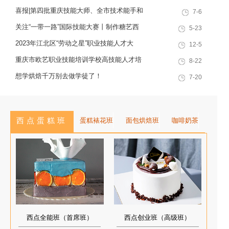
训”职业技能提升计划活动
感与创新思维的复合型行业高技能
喜报|第四批重庆技能大师、全市技术能手和
7-6
人才，是集技能培训、证书认定、
巴渝青年技能之星名单出炉，重庆欧艺职业
关注“一带一路”国际技能大赛丨制作糖艺西
5-23
就业创业一站式服务于一体的“产教
技能培训学校技能人才榜上有名！
点，看手艺更考验审美
2023年江北区“劳动之星”职业技能人才大
12-5
融合”典范学校。 一...
赛，我校选手荣获互联网营销师第一名
重庆市欧艺职业技能培训学校高技能人才培
8-22
训基地建设专家指导会会议简报
想学烘焙千万别去做学徒了！
7-20
西点蛋糕班
蛋糕裱花班
面包烘焙班
咖啡奶茶
西点全能班（首席班）
西点创业班（高级班）