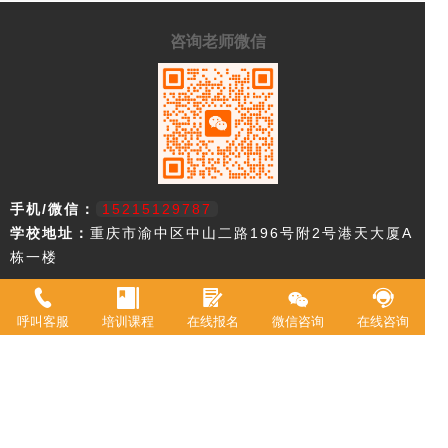
咨询老师微信
手机/微信：
15215129787
学校地址：
重庆市渝中区中山二路196号附2号港天大厦A
栋一楼
重庆市欧艺职业技能培训学校，18年来专注西点技术教育，近年来迅速
升级为综合型职业学校。2021年被评定为职业技能等级鉴定机构。 我
呼叫客服
培训课程
在线报名
微信咨询
在线咨询
校现有教室20余间，常驻专职教师20余名，并具有专业高等级职业技术
资格证书。学校专业涵盖西式面点师、中式面点师、咖啡师、调酒师、
创意特饮、全媒体运营师、在线学习服务师、互联网营销师等。学校累
计为3万余人实现了就业创业。