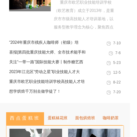
重庆市欧艺职业技能培训学校
（欧艺教育）成立于2013年，是重
庆市市级高技能人才培训基地，以
服务型教学理念为核心，聚焦西点
烘焙特色领域，深耕职业技能培训
“2024年重庆市残疾人咖啡师（初级）培
7-10
十余载，致力于培养兼具社会责任
训”职业技能提升计划活动
感与创新思维的复合型行业高技能
喜报|第四批重庆技能大师、全市技术能手和
7-6
人才，是集技能培训、证书认定、
巴渝青年技能之星名单出炉，重庆欧艺职业
关注“一带一路”国际技能大赛丨制作糖艺西
5-23
就业创业一站式服务于一体的“产教
技能培训学校技能人才榜上有名！
点，看手艺更考验审美
2023年江北区“劳动之星”职业技能人才大
12-5
融合”典范学校。 一...
赛，我校选手荣获互联网营销师第一名
重庆市欧艺职业技能培训学校高技能人才培
8-22
训基地建设专家指导会会议简报
想学烘焙千万别去做学徒了！
7-20
西点蛋糕班
蛋糕裱花班
面包烘焙班
咖啡奶茶