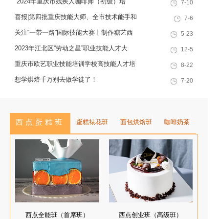
“2024年重庆市残疾人咖啡师（初级）培
7-10
十余载，致力于培养兼具社会责任
训”职业技能提升计划活动
感与创新思维的复合型行业高技能
喜报|第四批重庆技能大师、全市技术能手和
7-6
人才，是集技能培训、证书认定、
巴渝青年技能之星名单出炉，重庆欧艺职业
关注“一带一路”国际技能大赛丨制作糖艺西
5-23
就业创业一站式服务于一体的“产教
技能培训学校技能人才榜上有名！
点，看手艺更考验审美
2023年江北区“劳动之星”职业技能人才大
12-5
融合”典范学校。 一...
赛，我校选手荣获互联网营销师第一名
重庆市欧艺职业技能培训学校高技能人才培
8-22
训基地建设专家指导会会议简报
想学烘焙千万别去做学徒了！
7-20
西点蛋糕班
蛋糕裱花班
面包烘焙班
咖啡奶茶
西点全能班（首席班）
西点创业班（高级班）