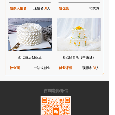
较多人报名
现报名
58
人
较优惠
较优惠
西点微店创业班
西点经典班（中级班）
较全面
一站式创业
就业课程
现报名
28
人
咨询老师微信