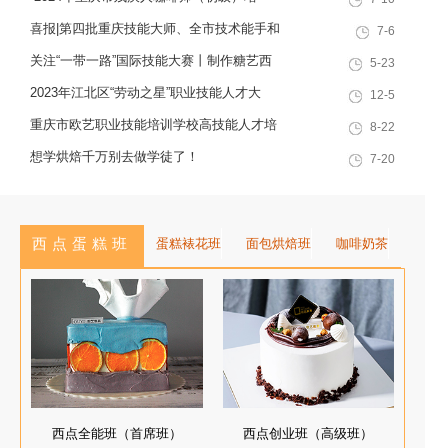
十余载，致力于培养兼具社会责任
训”职业技能提升计划活动
感与创新思维的复合型行业高技能
喜报|第四批重庆技能大师、全市技术能手和
7-6
人才，是集技能培训、证书认定、
巴渝青年技能之星名单出炉，重庆欧艺职业
关注“一带一路”国际技能大赛丨制作糖艺西
5-23
就业创业一站式服务于一体的“产教
技能培训学校技能人才榜上有名！
点，看手艺更考验审美
2023年江北区“劳动之星”职业技能人才大
12-5
融合”典范学校。 一...
赛，我校选手荣获互联网营销师第一名
重庆市欧艺职业技能培训学校高技能人才培
8-22
训基地建设专家指导会会议简报
想学烘焙千万别去做学徒了！
7-20
西点蛋糕班
蛋糕裱花班
面包烘焙班
咖啡奶茶
西点全能班（首席班）
西点创业班（高级班）