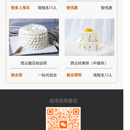
较多人报名
现报名
58
人
较优惠
较优惠
西点微店创业班
西点经典班（中级班）
较全面
一站式创业
就业课程
现报名
28
人
咨询老师微信