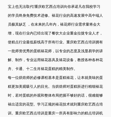
宝上也无法取代!重庆欧艺西点培训向你承诺凡在我校学习
的学员终身免费技术进修。裱花行业的高速发展中高中端人
员极其缺乏 ，在未来的几年内，裱花师行业需求量将会大
增，现在行业内已经出现了餐饮大企业重金拉拢专业人才，
使糕点行业最低薪线高于所有行业。重庆欧艺西点培训拥有
一批师资优秀的蛋糕裱花师，以专业的态度及浅显易学的讲
解、制作，专业运用裱花器具及裱花设备，教授各种各种花
卉、卡通、十二生肖裱花蛋糕的精美制作。
每一位烘焙师的必修课程基本是蛋糕裱花，让本就美味的蛋
糕更加美观吸引人的目光。当烘焙师对蛋糕胚进行精细裱花
时，若对蛋糕的外观和整体布局把握不够好的话，很难能够
裱出适宜的花型。学习正规的裱花技术就到重庆欧艺西点培
训。重庆欧艺西点培训是重庆一所具有影响力的糕点培训机