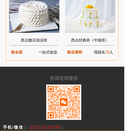
西点微店创业班
西点经典班（中级班）
较全面
一站式创业
就业课程
现报名
28
人
咨询老师微信
手机/微信：
15215129787