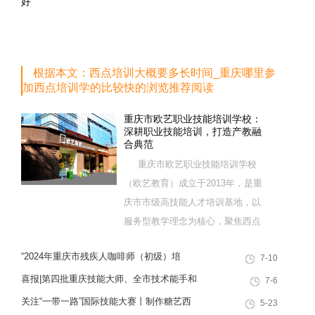
好
根据本文：西点培训大概要多长时间_重庆哪里参
加西点培训学的比较快的浏览推荐阅读
重庆市欧艺职业技能培训学校：
深耕职业技能培训，打造产教融
合典范
重庆市欧艺职业技能培训学校
（欧艺教育）成立于2013年，是重
庆市市级高技能人才培训基地，以
服务型教学理念为核心，聚焦西点
烘焙特色领域，深耕职业技能培训
“2024年重庆市残疾人咖啡师（初级）培
7-10
十余载，致力于培养兼具社会责任
训”职业技能提升计划活动
感与创新思维的复合型行业高技能
喜报|第四批重庆技能大师、全市技术能手和
7-6
人才，是集技能培训、证书认定、
巴渝青年技能之星名单出炉，重庆欧艺职业
关注“一带一路”国际技能大赛丨制作糖艺西
5-23