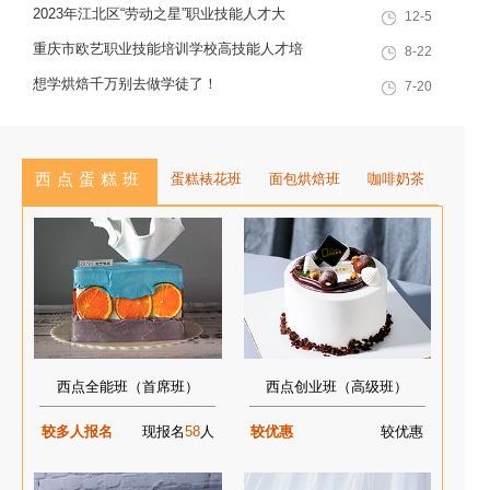
就业创业一站式服务于一体的“产教
技能培训学校技能人才榜上有名！
点，看手艺更考验审美
2023年江北区“劳动之星”职业技能人才大
12-5
融合”典范学校。 一...
赛，我校选手荣获互联网营销师第一名
重庆市欧艺职业技能培训学校高技能人才培
8-22
训基地建设专家指导会会议简报
想学烘焙千万别去做学徒了！
7-20
西点蛋糕班
蛋糕裱花班
面包烘焙班
咖啡奶茶
西点全能班（首席班）
西点创业班（高级班）
较多人报名
现报名
58
人
较优惠
较优惠