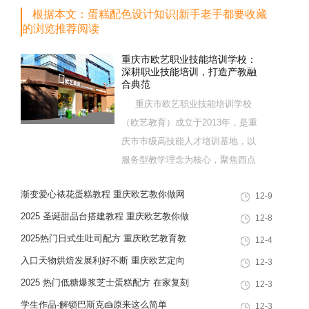
根据本文：蛋糕配色设计知识|新手老手都要收藏
的浏览推荐阅读
重庆市欧艺职业技能培训学校：
深耕职业技能培训，打造产教融
合典范
重庆市欧艺职业技能培训学校
（欧艺教育）成立于2013年，是重
庆市市级高技能人才培训基地，以
服务型教学理念为核心，聚焦西点
烘焙特色领域，深耕职业技能培训
渐变爱心裱花蛋糕教程 重庆欧艺教你做网
12-9
十余载，致力于培养兼具社会责任
红韩式奶油霜裱花蛋糕
感与创新思维的复合型行业高技能
2025 圣诞甜品台搭建教程 重庆欧艺教你做
12-8
人才，是集技能培训、证书认定、
高颜值圣诞甜品组合
2025热门日式生吐司配方 重庆欧艺教育教
12-4
就业创业一站式服务于一体的“产教
你在家做出软韧拉丝面包
入口天物烘焙发展利好不断 重庆欧艺定向
12-3
融合”典范学校。 一...
培养专业人才赋能行业
2025 热门低糖爆浆芝士蛋糕配方 在家复刻
12-3
网红甜品教程
学生作品-解锁巴斯克🍰原来这么简单
12-3