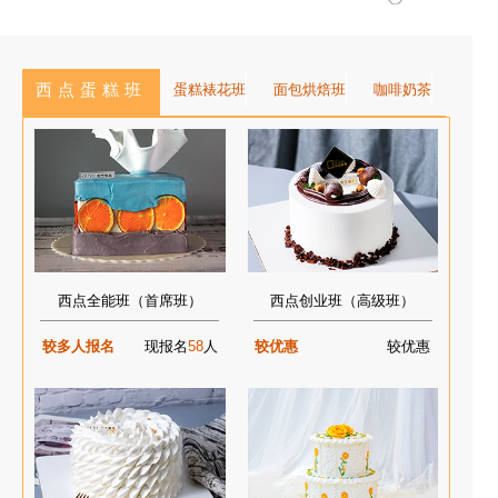
西点蛋糕班
蛋糕裱花班
面包烘焙班
咖啡奶茶
西点全能班（首席班）
西点创业班（高级班）
较多人报名
现报名
58
人
较优惠
较优惠