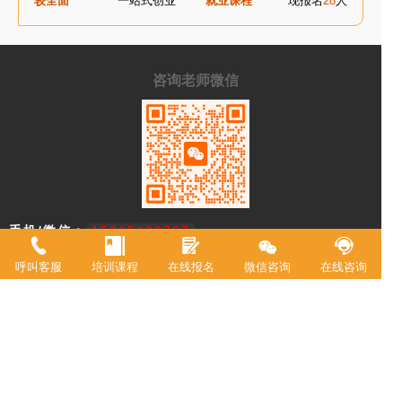
较全面
一站式创业
就业课程
现报名
28
人
咨询老师微信
手机/微信：
15215129787
学校地址：
重庆市渝中区中山二路196号附2号港天大厦A
呼叫客服
培训课程
在线报名
微信咨询
在线咨询
栋一楼
重庆市欧艺职业技能培训学校，18年来专注西点技术教育，近年来迅速
升级为综合型职业学校。2021年被评定为职业技能等级鉴定机构。 我
校现有教室20余间，常驻专职教师20余名，并具有专业高等级职业技术
资格证书。学校专业涵盖西式面点师、中式面点师、咖啡师、调酒师、
创意特饮、全媒体运营师、在线学习服务师、互联网营销师等。学校累
计为3万余人实现了就业创业。