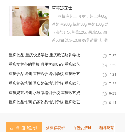
草莓冻芝士
草莓冻芝士 食材：芝士块60g
淡奶油200g 炼奶50g 牛奶100g 盐
（海盐）5g草莓120g 果糖50g 绿
茶50ml 冰块180g 奶盖适量 步 骤
1、芝士和鲜奶倒入冰沙机打30
重庆饮品 重庆饮品学校 重庆欧艺培训学校
7-27
秒，直至完全融合，呈无颗粒状；
2、依次加入炼奶、淡奶油、盐、
重庆学奶茶的学校 哪里学做奶茶 重庆欧艺
7-25
搅拌均匀，用手持打蛋器中速打发
奶茶培训学校
重庆饮品培训 重庆冷饮培训学校 重庆欧艺
7-24
30秒左右，打到起泡状态就可以倒
培训学校
重庆奶茶培训 重庆奶茶培训学校 重庆欧艺
7-22
入鲜奶和芝士，中档继续...
职业培训学校
重庆奶茶培训 水果茶培训学校 重庆欧艺奶
6-23
茶培训学校
重庆饮品培训 奶茶饮品培训学校 重庆欧艺
6-14
西点蛋糕班
蛋糕裱花班
面包烘焙班
咖啡奶茶