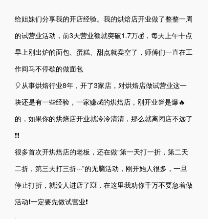
给姐妹们分享我的开店经验。我的烘焙店开业做了整整一周
的试营业活动，前3天营业额就突破1.7万💰，每天上午十点
早上刚出炉的面包、蛋糕、甜点就卖空了，师傅们一直在工
作间马不停歇的做面包
🎈从事烘焙行业8年，开了3家店，对烘焙店做试营业这一
块还是有一些经验，一家赚💰的烘焙店，刚开业💯是爆🔥
的，如果你的烘焙店开业就冷冷清清，那么就离闭店不远了
❗❗
很多首次开烘焙店的老板，还在做“第一天打一折，第二天
二折，第三天打三折···”的无脑活动，刚开始人很多，一旦
停止打折，就没人进店了💥，在这里我劝你千万不要急着做
活动❗一定要先做试营业❗
·