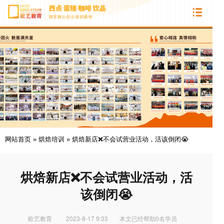
网站首页
»
烘焙培训
»
烘焙新店❌不会试营业活动，活该倒闭😭
烘焙新店❌不会试营业活动，活
该倒闭😭
欧艺教育
2023-8-17 9:33
本文已经帮助0名学员