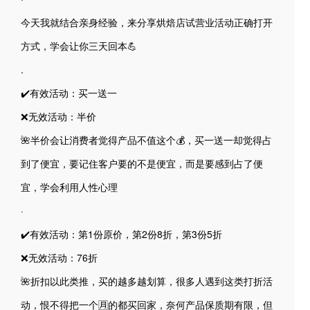
今天我就结合亲身经验，来分享烘焙店试营业活动正确打开
方式，学会让你三天回本💪
.
✔️有效活动：买一送一
❌无效活动：半价
🌺半价会让消费者觉得产品不值这个💰，买一送一却觉得占
到了便宜，要记住客户要的不是便宜，而是要感到占了便
宜，学会利用人性心理
·
✔️有效活动：第1份原价，第2份8折，第3份5折
❌无效活动：76折
🌺折扣以此类推，买的越多越划算，很多人遇到这类打折活
动，恨不得把一个🈷️的都买回家，奈何产品保质期有限，但