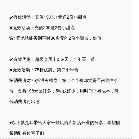
·
✔️有效活动：充值199加1元送2份小甜点
❌无效活动：充值200送2份小甜点
🌺1元💰就能买到平时30多元的2份小甜点，好值·
.
✔️有效优惠：超级会员卡0.5/天，全年买一送一
❌无效活动：75折优惠、第二个半价
🌺消费者对75折没有概念，第二个半价却觉得不占便宜会
亏。觉得198元💰好多，5毛钱好少，用时间平摊成本，降
低消费者付出感
·
♥️以上就是我带给大家一些烘焙店新店开业的分享，希望能
帮助到各位宝子们