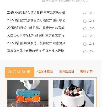
服务型教学理念为核心，聚焦西点
烘焙特色领域，深耕职业技能培训
2025 圣诞甜品台搭建教程 重庆欧艺教你做
12-8
十余载，致力于培养兼具社会责任
高颜值圣诞甜品组合
感与创新思维的复合型行业高技能
2025 热门法式焦糖杏仁可颂配方 重庆欧艺
12-6
人才，是集技能培训、证书认定、
教你做出高颜值酥脆西点
2025热门日式生吐司配方 重庆欧艺教育教
12-4
就业创业一站式服务于一体的“产教
你在家做出软韧拉丝面包
入口天物烘焙发展利好不断 重庆欧艺定向
12-3
融合”典范学校。 一...
培养专业人才赋能行业
2025 热门低糖爆浆芝士蛋糕配方 在家复刻
12-3
网红甜品教程
重庆蛋糕就业市场前景好 学蛋糕技术轻松
12-3
入职高薪岗位
西点蛋糕班
蛋糕裱花班
面包烘焙班
咖啡奶茶