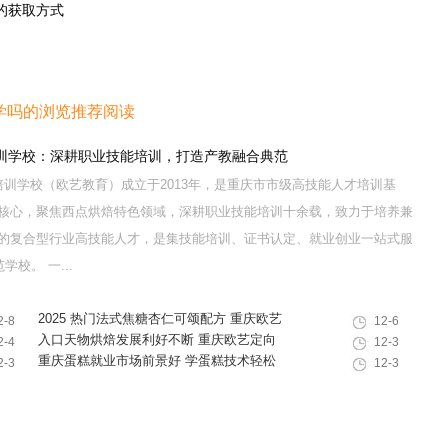
的获取方式
学吗的浏览推荐阅读
训学校：深耕职业技能培训，打造产教融合典范
训学校（欧艺教育）成立于2013年，是重庆市市级高技能人才培训基
核心，聚焦西点烘焙特色领域，深耕职业技能培训十余载，致力于培养兼
的复合型行业高技能人才，是集技能培训、证书认定、就业创业一站式服
校。 一...
2025 热门法式焦糖杏仁可颂配方 重庆欧艺
2-8
12-6
教你做出高颜值酥脆西点
入口天物烘焙发展利好不断 重庆欧艺定向
2-4
12-3
培养专业人才赋能行业
重庆蛋糕就业市场前景好 学蛋糕技术轻松
2-3
12-3
入职高薪岗位