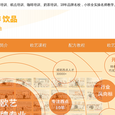
培训、糕点培训、咖啡培训、奶茶培训。18年品牌名校，小班全实操名师教学
简介
欧艺课程
配方教程
欧
西点培训
西点配方
蛋糕培训
蛋糕配方
烘焙培训
烘焙配方
咖啡培训
咖啡配方
奶茶培训
奶茶配方
饮品培训
饮品配方