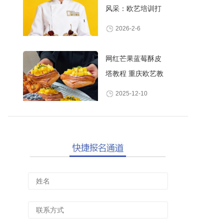
风采：欧艺培训打
造高颜值甜品师
2026-2-6
网红芒果蓝莓酥皮
塔教程 重庆欧艺教
你做酥脆爆浆水果
2025-12-10
丹麦酥