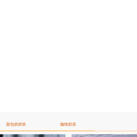
面包烘焙班
咖啡奶茶