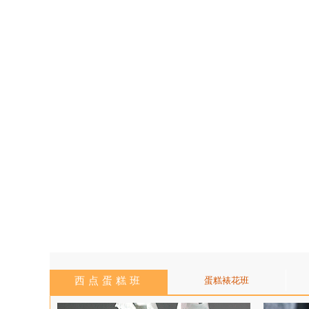
西点蛋糕班
蛋糕裱花班