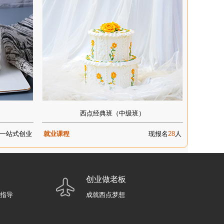
西点经典班（中级班）
一站式创业
就业课程
现报名
28
人
创业做老板
业指导
成就西点梦想