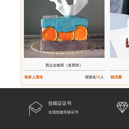
西点全能班（首席班）
较多人报名
现报名
58
人
较优惠
技能证证书
全国技能等级证书