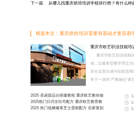
下一篇:
从哪儿找重庆烘培培训学校排行榜？有什么样
根据本文：重庆烘焙培训需要有基础才更容易
重庆市欧艺职业技能培
重庆市欧艺职业技能培
地，以服务型教学理念为
具社会责任感与创新思维
务于一体的“产教融合”典范学
2025 圣诞甜品台搭建教程 重庆欧艺教你做
1
高颜值圣诞甜品组合
2025热门日式生吐司配方 重庆欧艺教育教
1
你在家做出软韧拉丝面包
2025 热门低糖爆浆芝士蛋糕配方 在家复刻
1
网红甜品教程