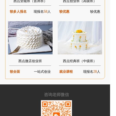
西点全能班（首席班）
西点创业班（高级班）
较多人报名
现报名
58
人
较优惠
较优惠
西点微店创业班
西点经典班（中级班）
较全面
一站式创业
就业课程
现报名
28
人
咨询老师微信