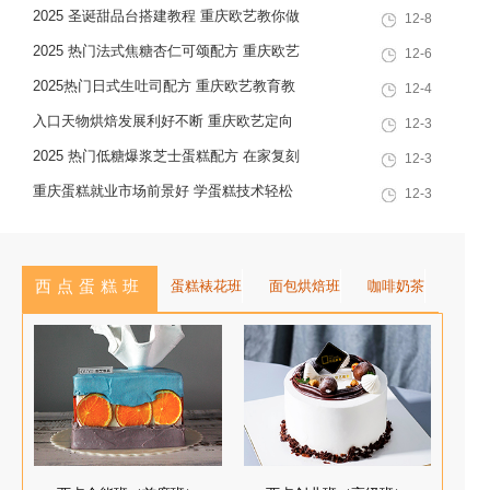
2025 圣诞甜品台搭建教程 重庆欧艺教你做
12-8
十余载，致力于培养兼具社会责任
高颜值圣诞甜品组合
感与创新思维的复合型行业高技能
2025 热门法式焦糖杏仁可颂配方 重庆欧艺
12-6
人才，是集技能培训、证书认定、
教你做出高颜值酥脆西点
2025热门日式生吐司配方 重庆欧艺教育教
12-4
就业创业一站式服务于一体的“产教
你在家做出软韧拉丝面包
入口天物烘焙发展利好不断 重庆欧艺定向
12-3
融合”典范学校。 一...
培养专业人才赋能行业
2025 热门低糖爆浆芝士蛋糕配方 在家复刻
12-3
网红甜品教程
重庆蛋糕就业市场前景好 学蛋糕技术轻松
12-3
入职高薪岗位
西点蛋糕班
蛋糕裱花班
面包烘焙班
咖啡奶茶