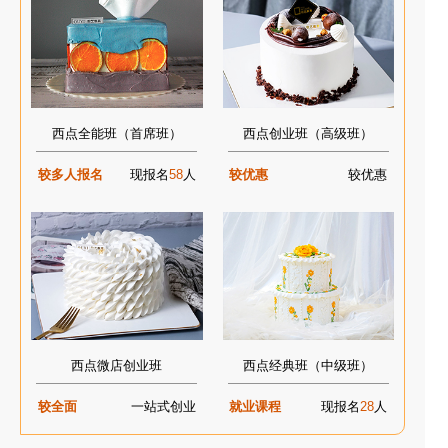
西点全能班（首席班）
西点创业班（高级班）
较多人报名
现报名
58
人
较优惠
较优惠
西点微店创业班
西点经典班（中级班）
较全面
一站式创业
就业课程
现报名
28
人