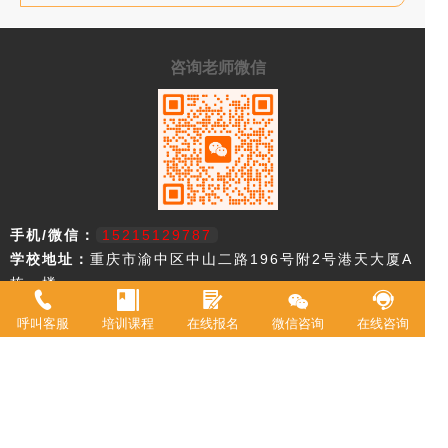
咨询老师微信
手机/微信：
15215129787
学校地址：
重庆市渝中区中山二路196号附2号港天大厦A
栋一楼
呼叫客服
培训课程
在线报名
微信咨询
在线咨询
重庆市欧艺职业技能培训学校，18年来专注西点技术教育，近年来迅速
升级为综合型职业学校。2021年被评定为职业技能等级鉴定机构。 我
校现有教室20余间，常驻专职教师20余名，并具有专业高等级职业技术
资格证书。学校专业涵盖西式面点师、中式面点师、咖啡师、调酒师、
创意特饮、全媒体运营师、在线学习服务师、互联网营销师等。学校累
计为3万余人实现了就业创业。