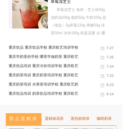
草莓冻芝士
草莓冻芝士 食材：芝士块60g
淡奶油200g 炼奶50g 牛奶100g 盐
（海盐）5g草莓120g 果糖50g 绿
茶50ml 冰块180g 奶盖适量 步 骤
1、芝士和鲜奶倒入冰沙机打30
重庆饮品 重庆饮品学校 重庆欧艺培训学校
7-27
秒，直至完全融合，呈无颗粒状；
2、依次加入炼奶、淡奶油、盐、
重庆学奶茶的学校 哪里学做奶茶 重庆欧艺
7-25
搅拌均匀，用手持打蛋器中速打发
奶茶培训学校
重庆饮品培训 重庆冷饮培训学校 重庆欧艺
7-24
30秒左右，打到起泡状态就可以倒
培训学校
重庆奶茶培训 重庆奶茶培训学校 重庆欧艺
7-22
入鲜奶和芝士，中档继续...
职业培训学校
重庆奶茶培训 水果茶培训学校 重庆欧艺奶
6-23
茶培训学校
重庆饮品培训 奶茶饮品培训学校 重庆欧艺
6-14
西点蛋糕班
蛋糕裱花班
面包烘焙班
咖啡奶茶