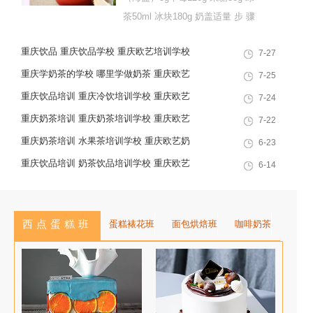
茶50ml 冰块180g 奶盖适量 步 骤
1、芝士和鲜奶倒入冰沙机打30
重庆饮品 重庆饮品学校 重庆欧艺培训学校
7-27
秒，直至完全融合，呈无颗粒状；
2、依次加入炼奶、淡奶油、盐、
重庆学奶茶的学校 哪里学做奶茶 重庆欧艺
7-25
搅拌均匀，用手持打蛋器中速打发
奶茶培训学校
重庆饮品培训 重庆冷饮培训学校 重庆欧艺
7-24
30秒左右，打到起泡状态就可以倒
培训学校
重庆奶茶培训 重庆奶茶培训学校 重庆欧艺
7-22
入鲜奶和芝士，中档继续...
职业培训学校
重庆奶茶培训 水果茶培训学校 重庆欧艺奶
6-23
茶培训学校
重庆饮品培训 奶茶饮品培训学校 重庆欧艺
6-14
西点蛋糕班
蛋糕裱花班
面包烘焙班
咖啡奶茶