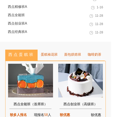
西点精修班A
1-16
西点全能班
11-28
西点创业班A
11-28
西点经典班A
11-28
西点蛋糕班
蛋糕裱花班
面包烘焙班
咖啡奶茶
西点全能班（首席班）
西点创业班（高级班）
较多人报名
现报名
58
人
较优惠
较优惠