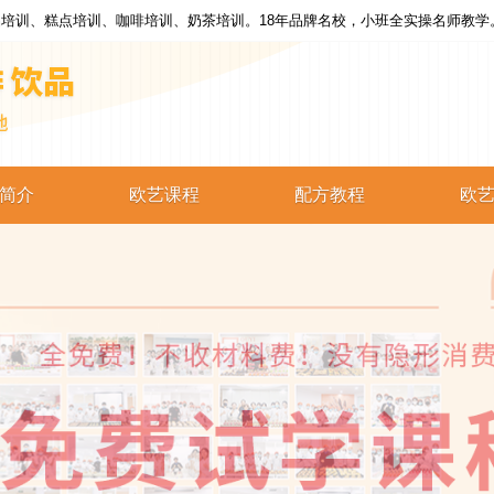
培训、糕点培训、咖啡培训、奶茶培训。18年品牌名校，小班全实操名师教学
简介
欧艺课程
配方教程
欧
西点培训
西点配方
蛋糕培训
蛋糕配方
烘焙培训
烘焙配方
咖啡培训
咖啡配方
奶茶培训
奶茶配方
饮品培训
饮品配方