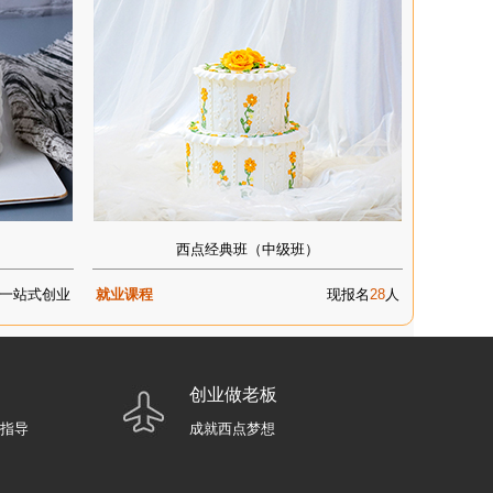
西点经典班（中级班）
一站式创业
就业课程
现报名
28
人
创业做老板
业指导
成就西点梦想