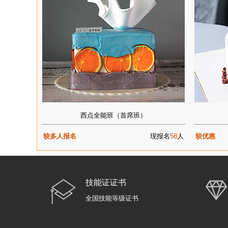
西点全能班（首席班）
较多人报名
现报名
58
人
较优惠
技能证证书
全国技能等级证书