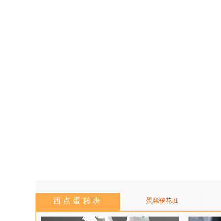
西点蛋糕班
蛋糕裱花班