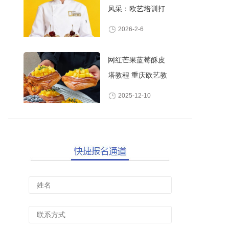
风采：欧艺培训打
造高颜值甜品师
2026-2-6
网红芒果蓝莓酥皮
塔教程 重庆欧艺教
你做酥脆爆浆水果
2025-12-10
丹麦酥