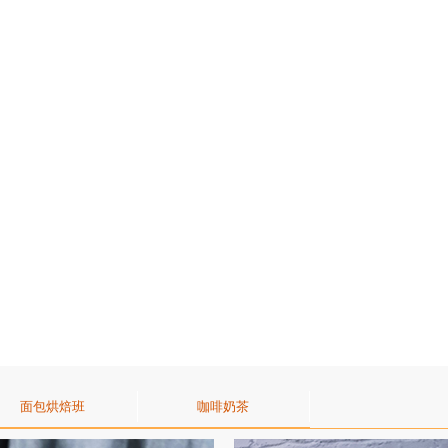
面包烘焙班
咖啡奶茶