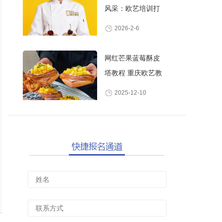
风采：欧艺培训打
造高颜值甜品师
2026-2-6
网红芒果蓝莓酥皮
塔教程 重庆欧艺教
你做酥脆爆浆水果
2025-12-10
丹麦酥