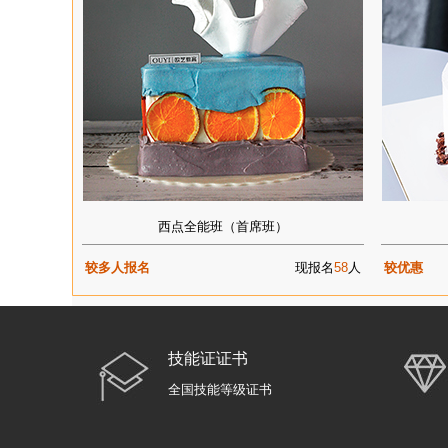
西点全能班（首席班）
较多人报名
现报名
58
人
较优惠
技能证证书
全国技能等级证书