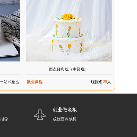
西点经典班（中级班）
一站式创业
就业课程
现报名
28
人
创业做老板
业指导
成就西点梦想