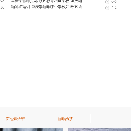
好不好
重庆学咖啡拉花 欧艺教育培训学校 重庆咖
7-4
6-6
啡培训
咖啡师培训 重庆学咖啡哪个学校好 欧艺培
-10
4-1
训学校
面包烘焙班
咖啡奶茶