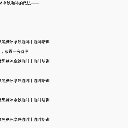
冰拿铁咖啡的做法——
了，放置一旁待凉