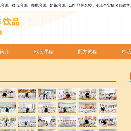
培训、糕点培训、咖啡培训、奶茶培训。18年品牌名校，小班全实操名师教学
简介
欧艺课程
配方教程
欧
西点培训
西点配方
蛋糕培训
蛋糕配方
烘焙培训
烘焙配方
咖啡培训
咖啡配方
奶茶培训
奶茶配方
饮品培训
饮品配方