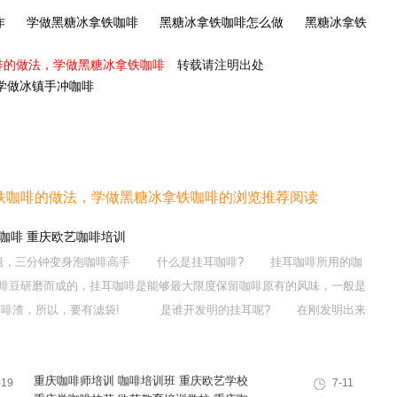
作
学做黑糖冰拿铁咖啡
黑糖冰拿铁咖啡怎么做
黑糖冰拿铁
啡的做法，学做黑糖冰拿铁咖啡
转载请注明出处
学做冰镇手冲咖啡
铁咖啡的做法，学做黑糖冰拿铁咖啡的浏览推荐阅读
咖啡 重庆欧艺咖啡培训
籍，三分钟变身泡咖啡高手 什么是挂耳咖啡? 挂耳咖啡所用的咖
啡豆研磨而成的，挂耳咖啡是能够最大限度保留咖啡原有的风味，一般是
啡渣，所以，要有滤袋! 是谁开发明的挂耳呢? 在刚发明出来
重庆咖啡师培训 咖啡培训班 重庆欧艺学校
-19
7-11