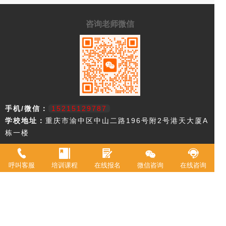
咨询老师微信
手机/微信：
15215129787
学校地址：
重庆市渝中区中山二路196号附2号港天大厦A
栋一楼
重庆市欧艺职业技能培训学校，18年来专注西点技术教育，近年来迅速
升级为综合型职业学校。2021年被评定为职业技能等级鉴定机构。 我
呼叫客服
培训课程
在线报名
微信咨询
在线咨询
校现有教室20余间，常驻专职教师20余名，并具有专业高等级职业技术
资格证书。学校专业涵盖西式面点师、中式面点师、咖啡师、调酒师、
创意特饮、全媒体运营师、在线学习服务师、互联网营销师等。学校累
计为3万余人实现了就业创业。