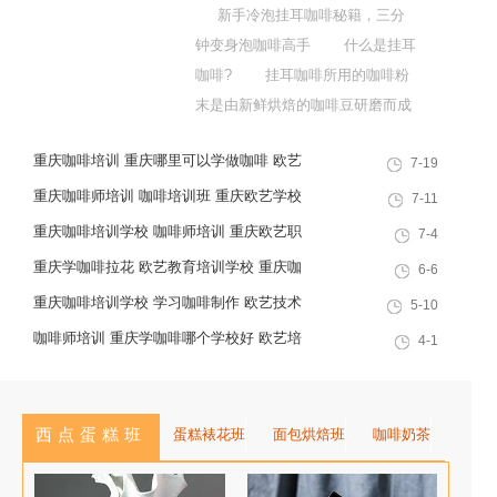
新手冷泡挂耳咖啡秘籍，三分
钟变身泡咖啡高手 什么是挂耳
咖啡? 挂耳咖啡所用的咖啡粉
末是由新鲜烘焙的咖啡豆研磨而成
的，挂耳咖啡是能够最大限度保留
重庆咖啡培训 重庆哪里可以学做咖啡 欧艺
7-19
咖啡原有的风味，一般是热萃取。
教育培训学校
因为会有咖啡渣，所以，要有
重庆咖啡师培训 咖啡培训班 重庆欧艺学校
7-11
滤袋! 是谁开发明的挂耳呢?
好不好
重庆咖啡培训学校 咖啡师培训 重庆欧艺职
7-4
在刚发明出来的时候，它还是
业培训学校
重庆学咖啡拉花 欧艺教育培训学校 重庆咖
6-6
个...
啡培训
重庆咖啡培训学校 学习咖啡制作 欧艺技术
5-10
培训
咖啡师培训 重庆学咖啡哪个学校好 欧艺培
4-1
训学校
西点蛋糕班
蛋糕裱花班
面包烘焙班
咖啡奶茶