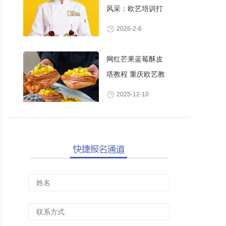
风采：欧艺培训打
造高颜值甜品师
2026-2-6
网红芒果蓝莓酥皮
塔教程 重庆欧艺教
你做酥脆爆浆水果
2025-12-10
丹麦酥