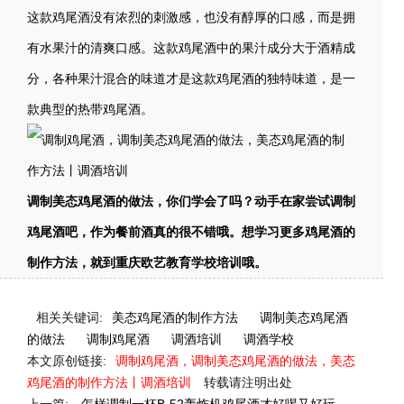
这款鸡尾酒没有浓烈的刺激感，也没有醇厚的口感，而是拥
有水果汁的清爽口感。这款鸡尾酒中的果汁成分大于酒精成
分，各种果汁混合的味道才是这款鸡尾酒的独特味道，是一
款典型的热带鸡尾酒。
调制美态鸡尾酒的做法，你们学会了吗？动手在家尝试调制
鸡尾酒吧，作为餐前酒真的很不错哦。想学习更多鸡尾酒的
制作方法，就到重庆欧艺教育学校培训哦。
相关关键词:
美态鸡尾酒的制作方法
调制美态鸡尾酒
的做法
调制鸡尾酒
调酒培训
调酒学校
本文原创链接:
调制鸡尾酒，调制美态鸡尾酒的做法，美态
鸡尾酒的制作方法丨调酒培训
转载请注明出处