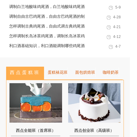
格丽特，蓝色玛格丽特鸡尾酒的调制方法
坡司令——诞生于新加坡的受全世
调制白兰地酸味鸡尾酒，白兰地酸味鸡尾酒
5-9
界喜爱的鸡尾酒 加入了白色利口酒
的调制方法，学调白兰地酸味鸡尾酒
调制自由古巴鸡尾酒，自由古巴鸡尾酒的制
4-28
和红石榴糖浆，使得这款鸡尾酒的
作方法
怎样调制古典鸡尾酒，自由式调古典鸡尾酒
4-21
味道更加香甜，这款酒口...
怎样调制长岛冰茶鸡尾酒，调制长岛冰茶鸡
4-12
尾酒的制作方法
利口酒基础知识，利口酒能调制哪些鸡尾酒
4-7
西点蛋糕班
蛋糕裱花班
面包烘焙班
咖啡奶茶
西点全能班（首席班）
西点创业班（高级班）