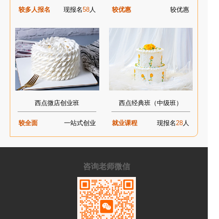
较多人报名
现报名
58
人
较优惠
较优惠
西点微店创业班
西点经典班（中级班）
较全面
一站式创业
就业课程
现报名
28
人
咨询老师微信