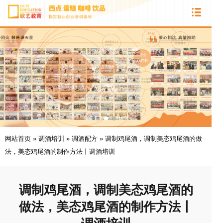
网站首页
»
调酒培训
»
调酒配方
»
调制鸡尾酒，调制美态鸡尾酒的做
法，美态鸡尾酒的制作方法丨调酒培训
调制鸡尾酒，调制美态鸡尾酒的
做法，美态鸡尾酒的制作方法丨