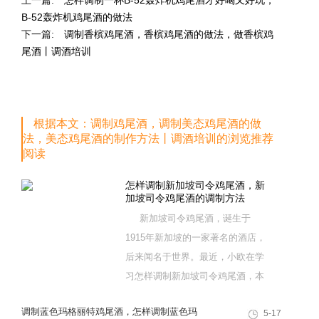
上一篇:
怎样调制一杯B-52轰炸机鸡尾酒才好喝又好玩，
B-52轰炸机鸡尾酒的做法
下一篇:
调制香槟鸡尾酒，香槟鸡尾酒的做法，做香槟鸡
尾酒丨调酒培训
根据本文：调制鸡尾酒，调制美态鸡尾酒的做
法，美态鸡尾酒的制作方法丨调酒培训的浏览推荐
阅读
怎样调制新加坡司令鸡尾酒，新
加坡司令鸡尾酒的调制方法
新加坡司令鸡尾酒，诞生于
1915年新加坡的一家著名的酒店，
后来闻名于世界。最近，小欧在学
习怎样调制新加坡司令鸡尾酒，本
文主要介绍新加坡司令鸡尾酒的调
调制蓝色玛格丽特鸡尾酒，怎样调制蓝色玛
5-17
制方法，请认真阅读全文吧。 新加