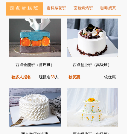
西点蛋糕班
蛋糕裱花班
面包烘焙班
咖啡奶茶
西点全能班（首席班）
西点创业班（高级班）
较多人报名
现报名
58
人
较优惠
较优惠