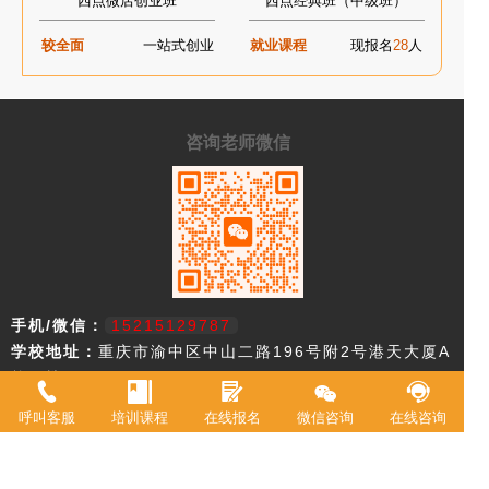
西点微店创业班
西点经典班（中级班）
较全面
一站式创业
就业课程
现报名
28
人
咨询老师微信
手机/微信：
15215129787
学校地址：
重庆市渝中区中山二路196号附2号港天大厦A
栋一楼
呼叫客服
培训课程
在线报名
微信咨询
在线咨询
重庆市欧艺职业技能培训学校，18年来专注西点技术教育，近年来迅速
升级为综合型职业学校。2021年被评定为职业技能等级鉴定机构。 我
校现有教室20余间，常驻专职教师20余名，并具有专业高等级职业技术
资格证书。学校专业涵盖西式面点师、中式面点师、咖啡师、调酒师、