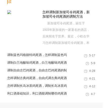
读
怎样调制新加坡司令鸡尾酒，新
加坡司令鸡尾酒的调制方法
新加坡司令鸡尾酒，诞生于
1915年新加坡的一家著名的酒店，
后来闻名于世界。最近，小欧在学
习怎样调制新加坡司令鸡尾酒，本
文主要介绍新加坡司令鸡尾酒的调
调制蓝色玛格丽特鸡尾酒，怎样调制蓝色玛
5-17
制方法，请认真阅读全文吧。 新加
格丽特，蓝色玛格丽特鸡尾酒的调制方法
坡司令——诞生于新加坡的受全世
调制白兰地酸味鸡尾酒，白兰地酸味鸡尾酒
5-9
界喜爱的鸡尾酒 加入了白色利口酒
的调制方法，学调白兰地酸味鸡尾酒
调制自由古巴鸡尾酒，自由古巴鸡尾酒的制
4-28
和红石榴糖浆，使得这款鸡尾酒的
作方法
怎样调制古典鸡尾酒，自由式调古典鸡尾酒
4-21
味道更加香甜，这款酒口...
怎样调制长岛冰茶鸡尾酒，调制长岛冰茶鸡
4-12
尾酒的制作方法
利口酒基础知识，利口酒能调制哪些鸡尾酒
4-7