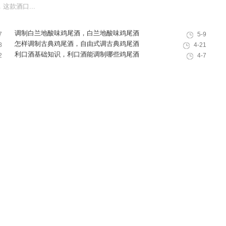
款酒口...
调制白兰地酸味鸡尾酒，白兰地酸味鸡尾酒
7
5-9
的调制方法，学调白兰地酸味鸡尾酒
怎样调制古典鸡尾酒，自由式调古典鸡尾酒
8
4-21
利口酒基础知识，利口酒能调制哪些鸡尾酒
2
4-7