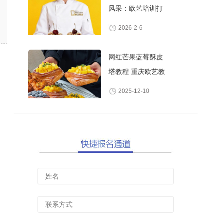
风采：欧艺培训打
造高颜值甜品师
2026-2-6
网红芒果蓝莓酥皮
塔教程 重庆欧艺教
你做酥脆爆浆水果
2025-12-10
丹麦酥