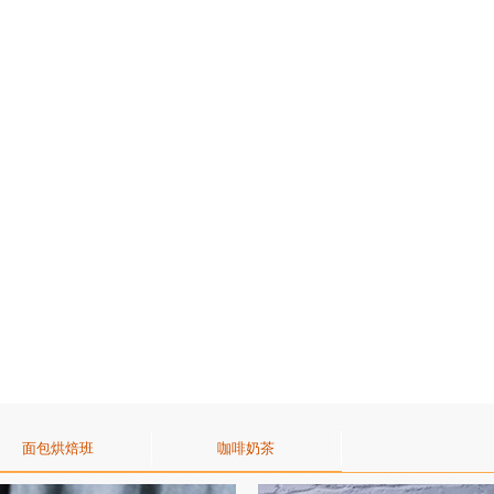
面包烘焙班
咖啡奶茶