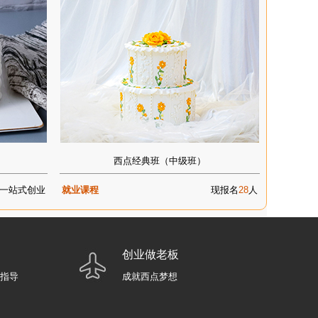
西点经典班（中级班）
一站式创业
就业课程
现报名
28
人
创业做老板
业指导
成就西点梦想