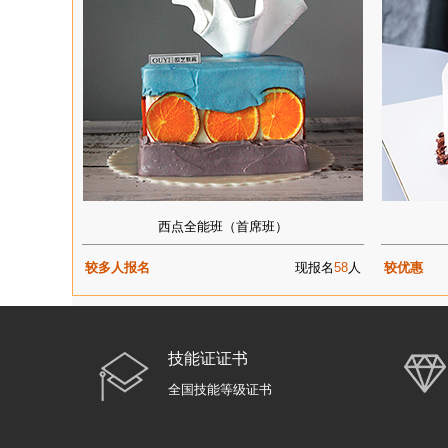
西点全能班（首席班）
较多人报名
现报名
58
人
较优惠
技能证证书
全国技能等级证书