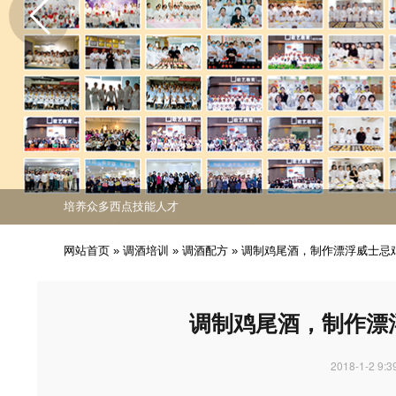
免费课程活动出炉
专业西点技能职业培训
培养众多西点技能人才
免费课程活动出炉
专业西点技能职业培训
网站首页
»
调酒培训
»
调酒配方
»
调制鸡尾酒，制作漂浮威士忌
调制鸡尾酒，制作漂
2018-1-2 9:3