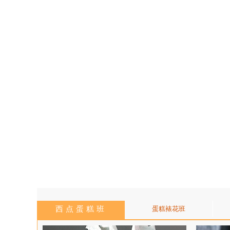
西点蛋糕班
蛋糕裱花班