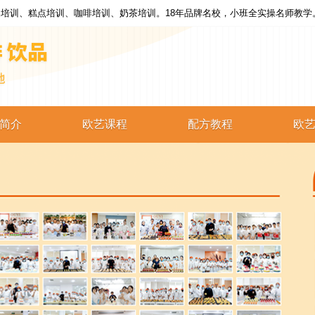
培训、糕点培训、咖啡培训、奶茶培训。18年品牌名校，小班全实操名师教学
简介
欧艺课程
配方教程
欧
西点培训
西点配方
蛋糕培训
蛋糕配方
烘焙培训
烘焙配方
咖啡培训
咖啡配方
奶茶培训
奶茶配方
饮品培训
饮品配方