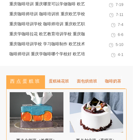
重庆咖啡培训 重庆哪里可以学做咖啡 欧艺
7-19
咖啡原有的风味，一般是热萃取。
教育培训学校
因为会有咖啡渣，所以，要有
重庆咖啡师培训 咖啡培训班 重庆欧艺学校
7-11
滤袋! 是谁开发明的挂耳呢?
好不好
重庆咖啡培训学校 咖啡师培训 重庆欧艺职
7-4
在刚发明出来的时候，它还是
业培训学校
重庆学咖啡拉花 欧艺教育培训学校 重庆咖
6-6
个...
啡培训
重庆咖啡培训学校 学习咖啡制作 欧艺技术
5-10
培训
咖啡师培训 重庆学咖啡哪个学校好 欧艺培
4-1
训学校
西点蛋糕班
蛋糕裱花班
面包烘焙班
咖啡奶茶