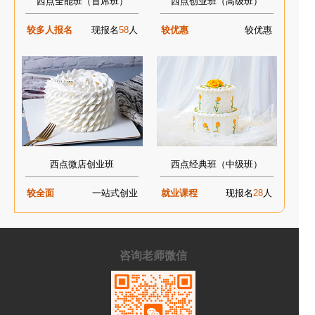
西点全能班（首席班）
西点创业班（高级班）
较多人报名
现报名
58
人
较优惠
较优惠
西点微店创业班
西点经典班（中级班）
较全面
一站式创业
就业课程
现报名
28
人
咨询老师微信