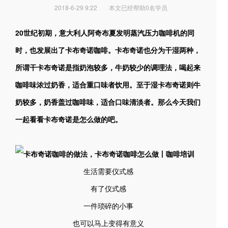
2018-6-29 9:22
本文已经帮助0名学员
20世纪初期，意大利人阿奇布夏发明蒸汽压力咖啡机的同
时，也发展出了卡布奇诺咖啡。卡布奇
诺
也分为干湿两种，
所谓干卡布奇
诺
是指奶泡较多，牛奶较少的调理法，喝起来
咖啡味浓过奶香，适合重口味者饮用。至于湿卡布奇
诺
则牛
奶较多，奶香盖过咖啡味，适合口味清淡者。那么今天我们
一起看看卡布奇
诺
是怎么做的吧。
生活需要仪式感
有了仪式感
一件琐碎的小事
也可以马上变得有意义