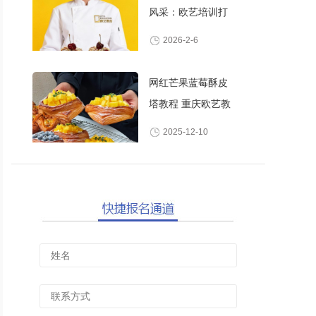
风采：欧艺培训打
造高颜值甜品师
2026-2-6
网红芒果蓝莓酥皮
塔教程 重庆欧艺教
你做酥脆爆浆水果
2025-12-10
丹麦酥