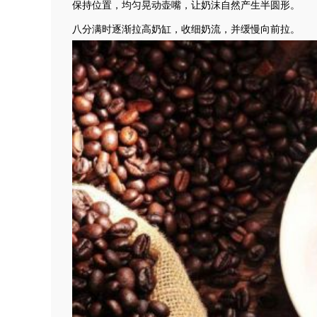
保持位置，均匀晃动壶嘴，让奶沫自然产生半圆形。
八分满时逐渐拉高奶缸，收细奶流，并缓慢向前拉。