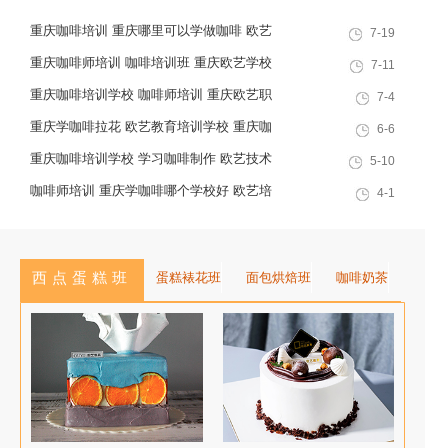
的，挂耳咖啡是能够最大限度保留
重庆咖啡培训 重庆哪里可以学做咖啡 欧艺
7-19
咖啡原有的风味，一般是热萃取。
教育培训学校
因为会有咖啡渣，所以，要有
重庆咖啡师培训 咖啡培训班 重庆欧艺学校
7-11
滤袋! 是谁开发明的挂耳呢?
好不好
重庆咖啡培训学校 咖啡师培训 重庆欧艺职
7-4
在刚发明出来的时候，它还是
业培训学校
重庆学咖啡拉花 欧艺教育培训学校 重庆咖
6-6
个...
啡培训
重庆咖啡培训学校 学习咖啡制作 欧艺技术
5-10
培训
咖啡师培训 重庆学咖啡哪个学校好 欧艺培
4-1
训学校
西点蛋糕班
蛋糕裱花班
面包烘焙班
咖啡奶茶