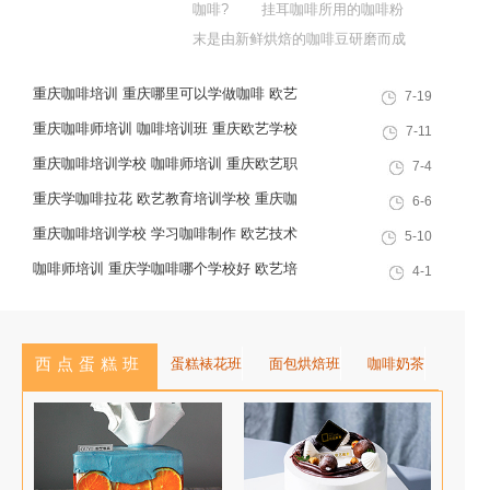
咖啡? 挂耳咖啡所用的咖啡粉
末是由新鲜烘焙的咖啡豆研磨而成
的，挂耳咖啡是能够最大限度保留
重庆咖啡培训 重庆哪里可以学做咖啡 欧艺
7-19
咖啡原有的风味，一般是热萃取。
教育培训学校
因为会有咖啡渣，所以，要有
重庆咖啡师培训 咖啡培训班 重庆欧艺学校
7-11
滤袋! 是谁开发明的挂耳呢?
好不好
重庆咖啡培训学校 咖啡师培训 重庆欧艺职
7-4
在刚发明出来的时候，它还是
业培训学校
重庆学咖啡拉花 欧艺教育培训学校 重庆咖
6-6
个...
啡培训
重庆咖啡培训学校 学习咖啡制作 欧艺技术
5-10
培训
咖啡师培训 重庆学咖啡哪个学校好 欧艺培
4-1
训学校
西点蛋糕班
蛋糕裱花班
面包烘焙班
咖啡奶茶