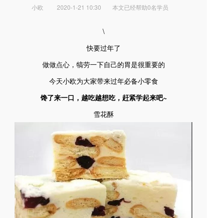
小欧
2020-1-21 10:30
本文已经帮助0名学员
\
快要过年了
做做点心，犒劳一下自己的胃是很重要的
今天小欧为大家带来过年必备小零食
馋了来一口，越吃越想吃，赶紧学起来吧~
雪花酥