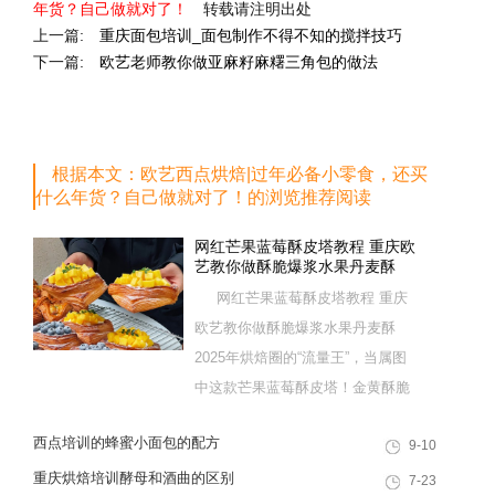
年货？自己做就对了！
转载请注明出处
上一篇:
重庆面包培训_面包制作不得不知的搅拌技巧
下一篇:
欧艺老师教你做亚麻籽麻糬三角包的做法
根据本文：欧艺西点烘焙|过年必备小零食，还买
什么年货？自己做就对了！的浏览推荐阅读
网红芒果蓝莓酥皮塔教程 重庆欧
艺教你做酥脆爆浆水果丹麦酥
网红芒果蓝莓酥皮塔教程 重庆
欧艺教你做酥脆爆浆水果丹麦酥
2025年烘焙圈的“流量王”，当属图
中这款芒果蓝莓酥皮塔！金黄酥脆
的起酥皮+爆浆水果夹心，一口下
西点培训的蜂蜜小面包的配方
9-10
去酥到掉渣，是网红面包店的排队
爆款，也是家庭下午茶的绝佳选
重庆烘焙培训酵母和酒曲的区别
7-23