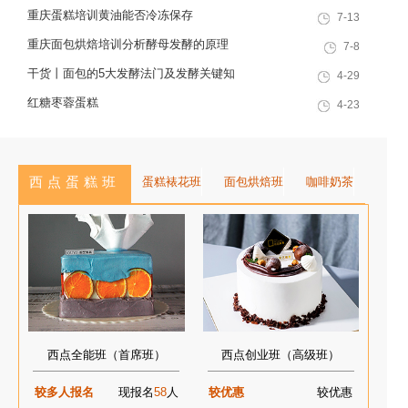
择。这款酥皮塔看似需要专业起酥
重庆蛋糕培训黄油能否冷冻保存
7-13
技术，实则重庆欧艺烘焙培训的老
重庆面包烘焙培训分析酵母发酵的原理
7-8
师总结了“家庭简化版+专...
干货丨面包的5大发酵法门及发酵关键知
4-29
识，快来Get！
红糖枣蓉蛋糕
4-23
西点蛋糕班
蛋糕裱花班
面包烘焙班
咖啡奶茶
西点全能班（首席班）
西点创业班（高级班）
较多人报名
现报名
58
人
较优惠
较优惠