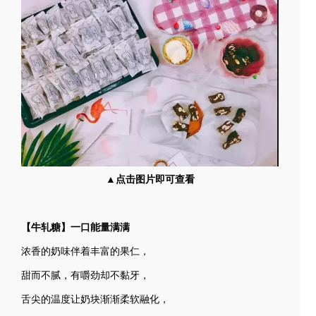
▲点击图片即可查看
【牛轧糖】一口能量满满
浓香的奶味伴着丰富的果仁，
甜而不腻，有嚼劲却不黏牙，
舌尖的温度让奶块渐渐柔软融化，