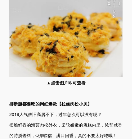
▲点击图片即可查看
排断腿都要吃的网红爆款【拉丝肉松小贝】
2019人气依旧高居不下，过年怎么可以没有呢？
松脆鲜香的海苔肉松外衣，柔软娇嫩的蛋糕内里，浓郁咸香
的特质酱料，Q弹软糯，满口回香，真的不要太好吃哦！